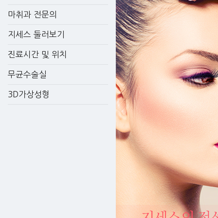
마취과 전문의
지세스 둘러보기
진료시간 및 위치
무균수술실
3D가상성형