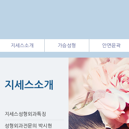
지세스소개
가슴성형
안면윤곽
지세스소개
지세스성형외과특징
성형외과전문의 박시현